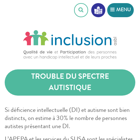
Skip
MENU
to
content
TROUBLE DU SPECTRE
AUTISTIQUE
Si déficience intellectuelle (DI) et autisme sont bien
distincts, on estime à 30% le nombre de personnes
autistes présentant une DI.
L’APEPA et les services du SUSA sont les spécialistes