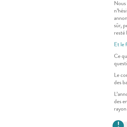
Nous 
n’hés
annon
sûr, p
resté
Et le 
Ce qui
quest
Le con
des ba
L’anno
des e
rayon 