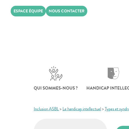
Skip
ESPACE ÉQUIPE
NOUS CONTACTER
to
content
QUI SOMMES-NOUS ?
HANDICAP INTELLE
Inclusion ASBL
>
Le handicap intellectuel
>
Types et synd