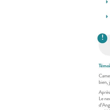
Témoi
Camero
bien,
Après 
Le neu
d’Ange