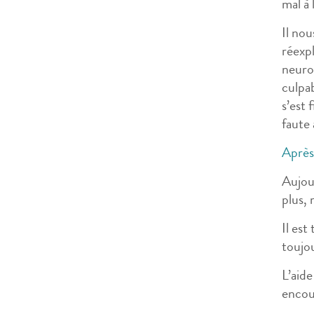
mal à 
Il nou
réexp
neuro
culpab
s’est 
faute 
Après
Aujou
plus, 
Il est
toujou
L’aid
encou