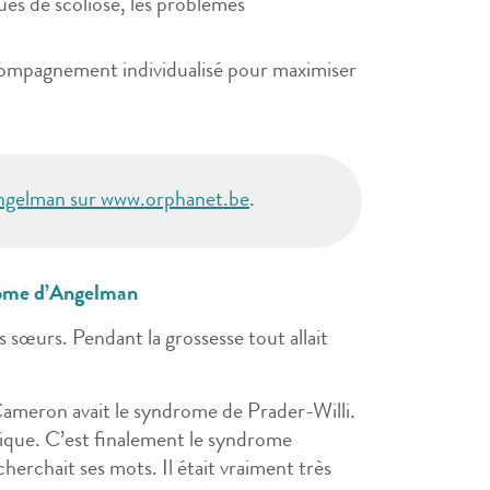
ques de scoliose, les problèmes
ccompagnement individualisé pour maximiser
’Angelman sur www.orphanet.be
.
rome d’Angelman
 sœurs. Pendant la grossesse tout allait
 Cameron avait le syndrome de Prader-Willi.
stique. C’est finalement le syndrome
erchait ses mots. Il était vraiment très