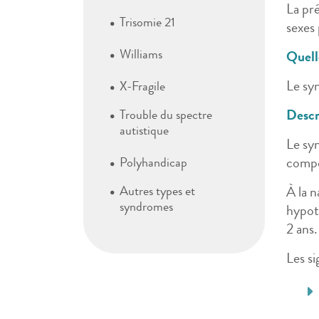
La pr
Trisomie 21
sexes
Williams
Quelle
Le sy
X-Fragile
Descr
Trouble du spectre
autistique
Le sy
compo
Polyhandicap
Autres types et
À la n
syndromes
hypot
2 ans.
Les s