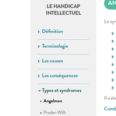
A
LE HANDICAP
INTELLECTUEL
Le syn
Définition
Terminologie
Les causes
Les conséquences
Types et syndromes
Il a é
Angelman
Combi
Prader-Willi