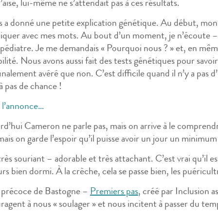
l’aise, lui-même ne s’attendait pas à ces résultats.
s a donné une petite explication génétique. Au début, mon m
liquer avec mes mots. Au bout d’un moment, je n’écoute – o
pédiatre. Je me demandais « Pourquoi nous ? » et, en même
ilité. Nous avons aussi fait des tests génétiques pour savoi
finalement avéré que non. C’est difficile quand il n’y a pas d’
à pas de chance !
 l’annonce…
rd’hui Cameron ne parle pas, mais on arrive à le compren
mais on garde l’espoir qu’il puisse avoir un jour un minimu
 très souriant – adorable et très attachant. C’est vrai qu’i
rs bien dormi. À la crèche, cela se passe bien, les puéricult
e précoce de Bastogne –
Premiers pas
, créé par Inclusion 
ragent à nous « soulager » et nous incitent à passer du te