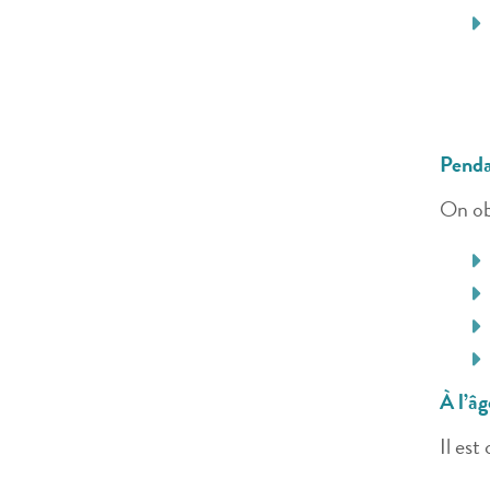
Penda
On ob
À l’âg
Il est