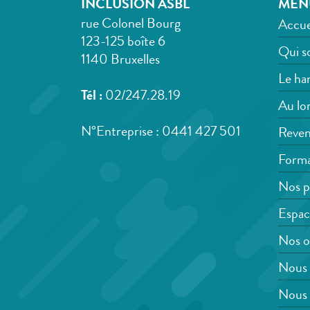
INCLUSION ASBL
MEN
rue Colonel Bourg
Accue
123-125 boîte 6
Qui s
1140 Bruxelles
Le han
Tél :
02/247.28.19
Au lon
N°Entreprise : 0441 427 501
Reven
Forma
Nos p
Espac
Nos o
Nous 
Nous 