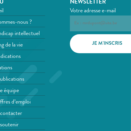
U
NEWSLETTER
il
Votre adresse e-mail
ommes-nous ?
dicap intellectuel
g de la vie
dications
tions
ublications
e équipe
ffres d’emploi
contacter
soutenir