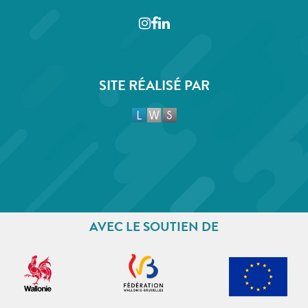
Instagram
Facebook
LinkedIn
SITE RÉALISÉ PAR
AVEC LE SOUTIEN DE