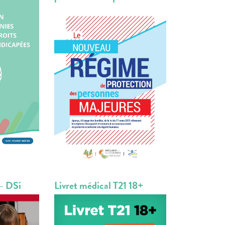
 – DSi
Livret médical T21 18+