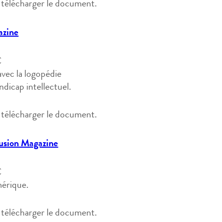
ur télécharger le document.
azine
C
avec la logopédie
dicap intellectuel.
ur télécharger le document.
lusion Magazine
C
mérique.
ur télécharger le document.