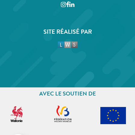
Instagram
Facebook
LinkedIn
SITE RÉALISÉ PAR
AVEC LE SOUTIEN DE