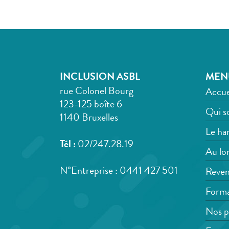
INCLUSION ASBL
MEN
rue Colonel Bourg
Accue
123-125 boîte 6
Qui s
1140 Bruxelles
Le han
Tél :
02/247.28.19
Au lon
N°Entreprise : 0441 427 501
Reven
Forma
Nos p