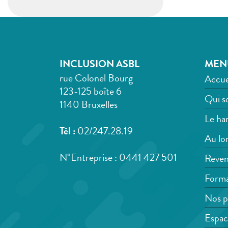
INCLUSION ASBL
MEN
rue Colonel Bourg
Accue
123-125 boîte 6
Qui s
1140 Bruxelles
Le han
Tél :
02/247.28.19
Au lon
N°Entreprise : 0441 427 501
Reven
Forma
Nos p
Espac