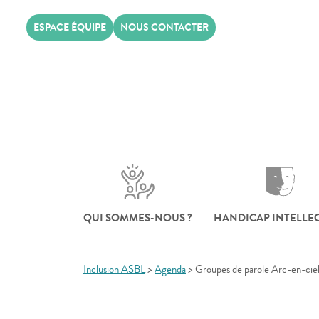
Skip
ESPACE ÉQUIPE
NOUS CONTACTER
to
content
QUI SOMMES-NOUS ?
HANDICAP INTELLE
Inclusion ASBL
>
Agenda
>
Groupes de parole Arc-en-ciel 