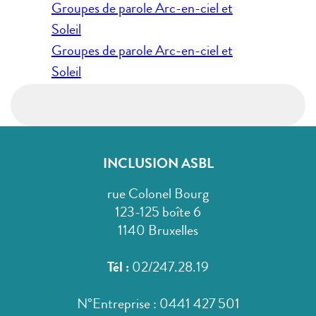
Navigation
Groupes de parole Arc-en-ciel et
de
Soleil
l’article
Groupes de parole Arc-en-ciel et
Soleil
INCLUSION ASBL
rue Colonel Bourg
123-125 boîte 6
1140 Bruxelles
Tél :
02/247.28.19
N°Entreprise : 0441 427 501