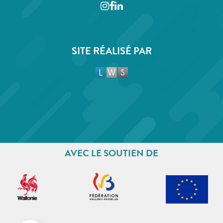
Instagram
Facebook
LinkedIn
SITE RÉALISÉ PAR
AVEC LE SOUTIEN DE