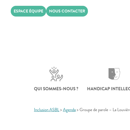
Skip
ESPACE ÉQUIPE
NOUS CONTACTER
to
content
QUI SOMMES-NOUS ?
HANDICAP INTELLE
Inclusion ASBL
>
Agenda
>
Groupe de parole – La Louvièr