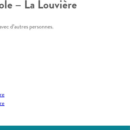
ole – La Louvière
avec d’autres personnes.
re
re