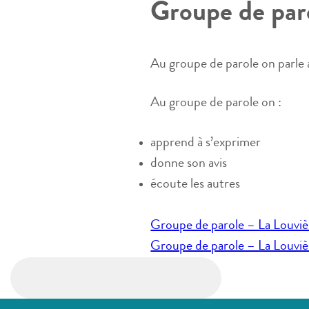
Groupe de par
Au groupe de parole on parle 
Au groupe de parole on :
apprend à s’exprimer
donne son avis
écoute les autres
Navigation
Groupe de parole – La Louviè
de
Groupe de parole – La Louviè
l’article