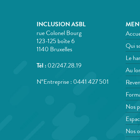
INCLUSION ASBL
MEN
rue Colonel Bourg
Accue
123-125 boîte 6
Qui s
1140 Bruxelles
Le han
Tél :
02/247.28.19
Au lon
N°Entreprise : 0441 427 501
Reven
Forma
Nos p
Espac
Nos o