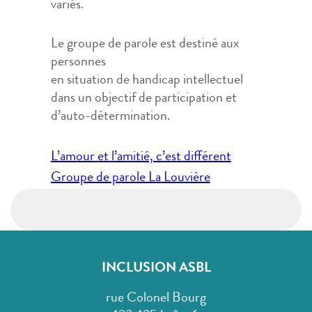
variés.
Le groupe de parole est destiné aux
personnes
en situation de handicap intellectuel
dans un objectif de participation et
d’auto-détermination.
Navigation
L’amour et l’amitié, c’est différent
de
Groupe de parole La Louvière
l’article
INCLUSION ASBL
rue Colonel Bourg