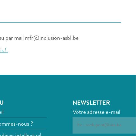
su par mail mfr@inclusion-asbl.be
is !
U
NEWSLETTER
il
Votre adresse e-mail
ommes-nous ?