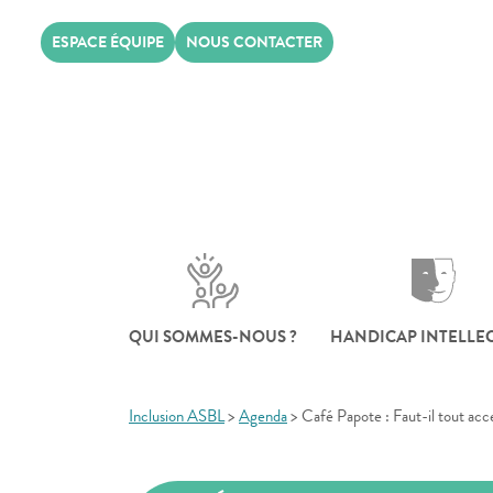
Skip
ESPACE ÉQUIPE
NOUS CONTACTER
to
content
QUI SOMMES-NOUS ?
HANDICAP INTELLE
Inclusion ASBL
>
Agenda
>
Café Papote : Faut-il tout acc