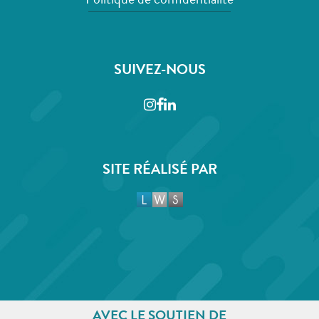
Politique de confidentialité
SUIVEZ-NOUS
Instagram
Facebook
LinkedIn
SITE RÉALISÉ PAR
AVEC LE SOUTIEN DE