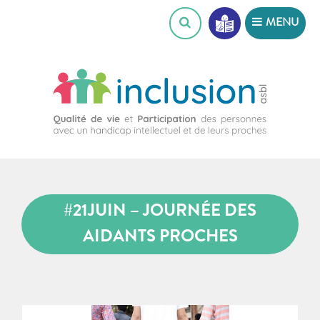
Skip
MENU
to
content
#21JUIN – JOURNÉE DES
AIDANTS PROCHES