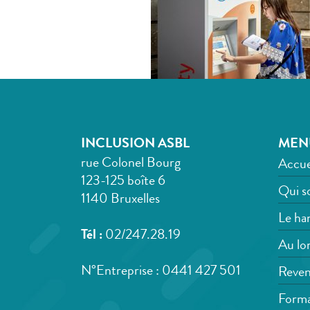
INCLUSION ASBL
MEN
rue Colonel Bourg
Accue
123-125 boîte 6
Qui s
1140 Bruxelles
Le han
Tél :
02/247.28.19
Au lon
N°Entreprise : 0441 427 501
Reven
Forma