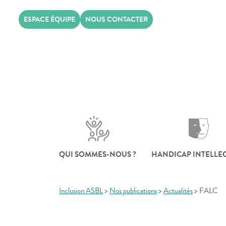
Skip
ESPACE ÉQUIPE
NOUS CONTACTER
to
content
QUI SOMMES-NOUS ?
HANDICAP INTELLE
Inclusion ASBL
>
Nos publications
>
Actualités
>
FALC