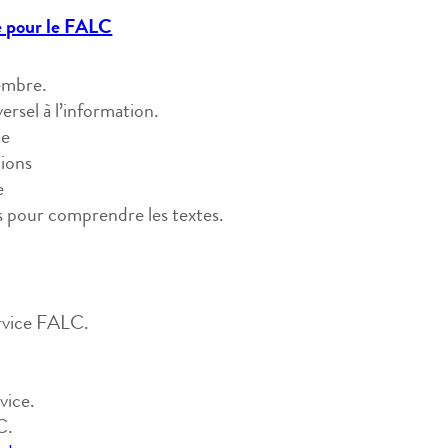
e pour le FALC
embre.
versel à l’information.
de
tions
e
és pour comprendre les textes.
ervice FALC.
vice.
C.