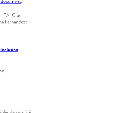
le document
.
sur FALC.be
na Fernandez :
 Inclusion
ion.
règles de sécurité.