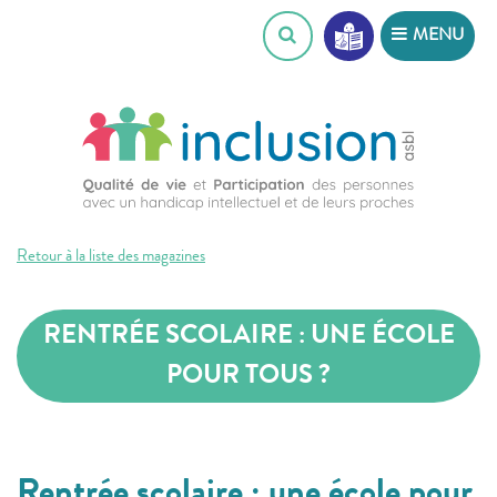
Skip
MENU
to
content
Retour à la liste des magazines
RENTRÉE SCOLAIRE : UNE ÉCOLE
POUR TOUS ?
Rentrée scolaire : une école pour