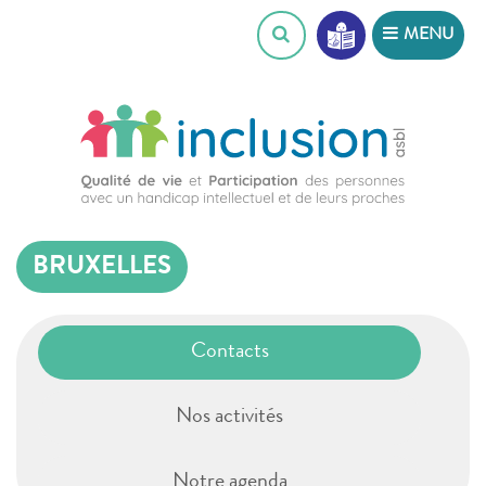
Skip
MENU
to
content
BRUXELLES
Contacts
Nos activités
Notre agenda