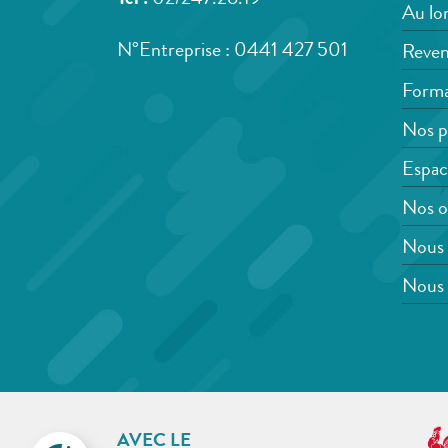
Tél :
02/247.28.19
Au lon
N°Entreprise : 0441 427 501
Reven
Forma
Nos p
Espac
Nos o
Nous 
Nous 
AVEC LE