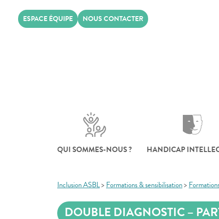
Skip
ESPACE ÉQUIPE
NOUS CONTACTER
to
content
QUI SOMMES-NOUS ?
HANDICAP INTELLE
Inclusion ASBL
>
Formations & sensibilisation
>
Formation
DOUBLE DIAGNOSTIC – PART