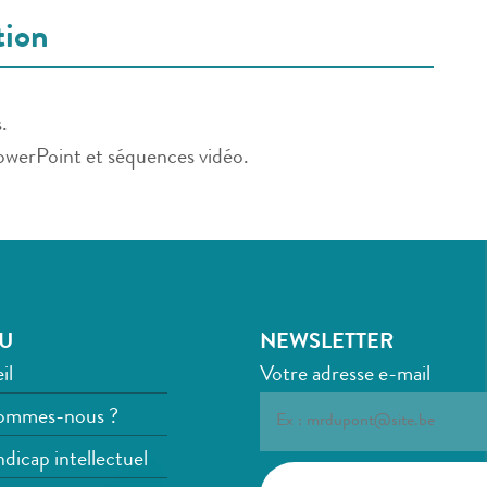
tion
.
PowerPoint et séquences vidéo.
U
NEWSLETTER
il
Votre adresse e-mail
ommes-nous ?
dicap intellectuel