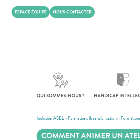
Skip
ESPACE ÉQUIPE
NOUS CONTACTER
to
content
QUI SOMMES-NOUS ?
HANDICAP INTELLE
Inclusion ASBL
>
Formations & sensibilisation
>
Formation
COMMENT ANIMER UN ATELI