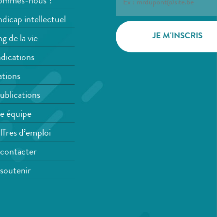
ommes-nous ?
dicap intellectuel
g de la vie
dications
tions
ublications
e équipe
ffres d’emploi
contacter
soutenir