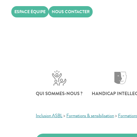
Skip
ESPACE ÉQUIPE
NOUS CONTACTER
to
content
QUI SOMMES-NOUS ?
HANDICAP INTELLE
Inclusion ASBL
>
Formations & sensibilisation
>
Formation