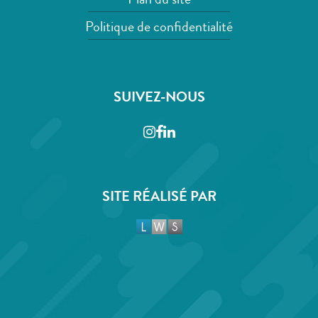
Plan du site
Politique de confidentialité
SUIVEZ-NOUS
Instagram
Facebook
LinkedIn
SITE RÉALISÉ PAR