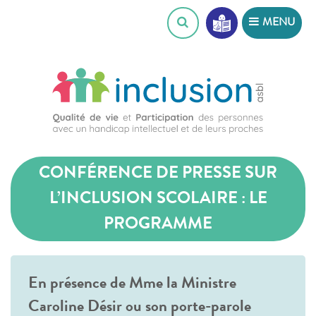
Skip
MENU
to
content
CONFÉRENCE DE PRESSE SUR
L’INCLUSION SCOLAIRE : LE
PROGRAMME
En présence de Mme la Ministre
Caroline Désir ou son porte-parole