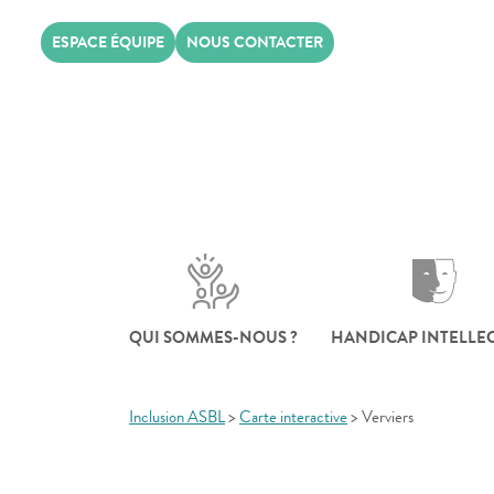
Skip
ESPACE ÉQUIPE
NOUS CONTACTER
to
content
QUI SOMMES-NOUS ?
HANDICAP INTELLE
Inclusion ASBL
>
Carte interactive
>
Verviers