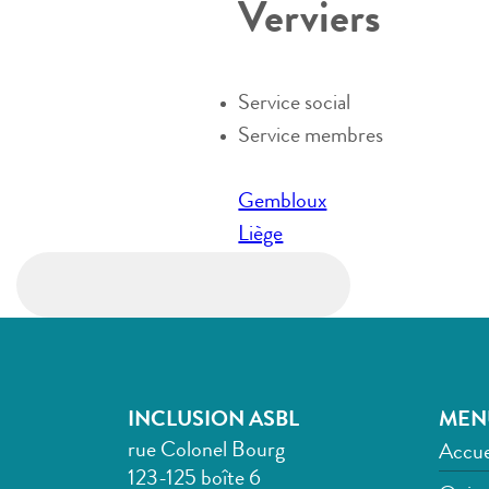
Verviers
Service social
Service membres
Navigation
Gembloux
de
Liège
l’article
INCLUSION ASBL
MEN
rue Colonel Bourg
Accue
123-125 boîte 6