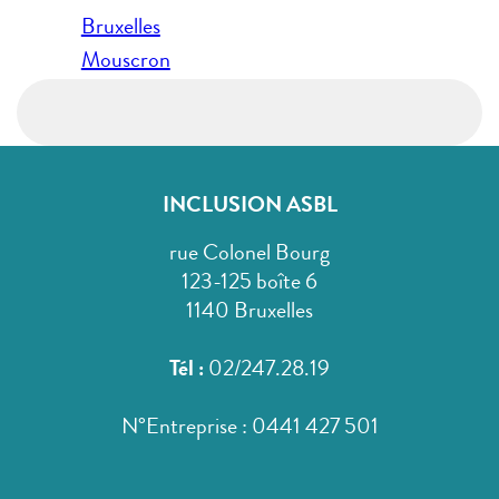
Navigation
Bruxelles
de
Mouscron
l’article
INCLUSION ASBL
rue Colonel Bourg
123-125 boîte 6
1140 Bruxelles
Tél :
02/247.28.19
N°Entreprise : 0441 427 501