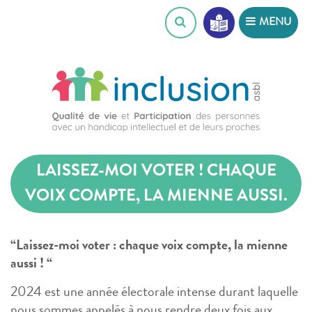
Skip
MENU
to
content
LAISSEZ-MOI VOTER ! CHAQUE
VOIX COMPTE, LA MIENNE AUSSI.
“Laissez-moi voter : chaque voix compte, la mienne
aussi ! “
2024 est une année électorale intense durant laquelle
nous sommes appelés à nous rendre deux fois aux