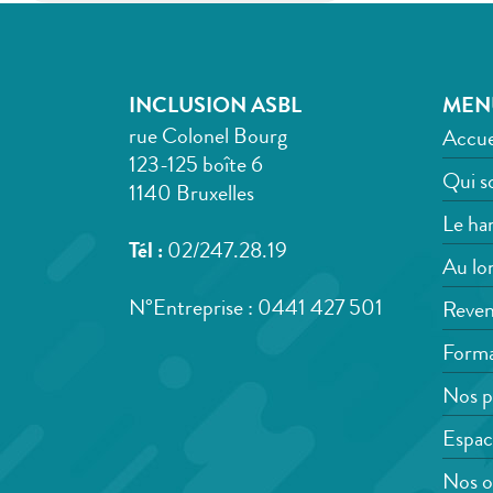
INCLUSION ASBL
MEN
rue Colonel Bourg
Accue
123-125 boîte 6
Qui s
1140 Bruxelles
Le han
Tél :
02/247.28.19
Au lon
N°Entreprise : 0441 427 501
Reven
Forma
Nos p
Espac
Nos o