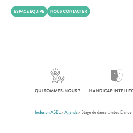
Skip
ESPACE ÉQUIPE
NOUS CONTACTER
to
content
QUI SOMMES-NOUS ?
HANDICAP INTELLE
Inclusion ASBL
>
Agenda
>
Stage de danse United Dance