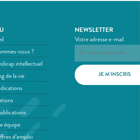
U
NEWSLETTER
il
Votre adresse e-mail
ommes-nous ?
dicap intellectuel
g de la vie
dications
tions
ublications
e équipe
ffres d’emploi