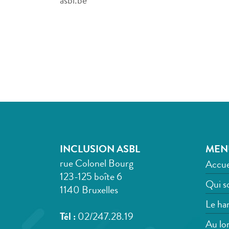
asbl.be
INCLUSION ASBL
MEN
rue Colonel Bourg
Accue
123-125 boîte 6
Qui s
1140 Bruxelles
Le han
Tél :
02/247.28.19
Au lon