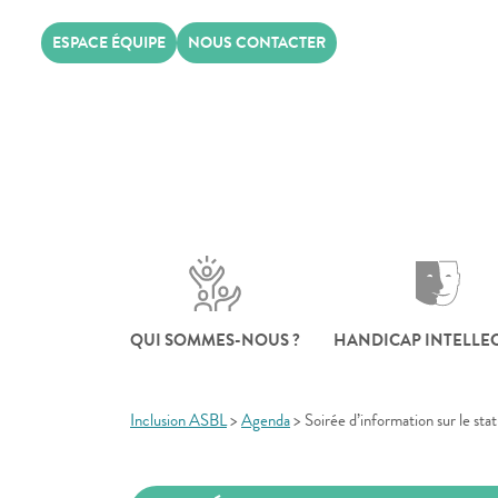
Skip
ESPACE ÉQUIPE
NOUS CONTACTER
to
content
QUI SOMMES-NOUS ?
HANDICAP INTELLE
Inclusion ASBL
>
Agenda
>
Soirée d’information sur le sta