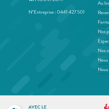
Tél :
02/247.28.19
Au lon
N°Entreprise : 0441 427 501
Reven
Forma
Nos p
Espac
Nos o
Nous 
Nous 
AVEC LE