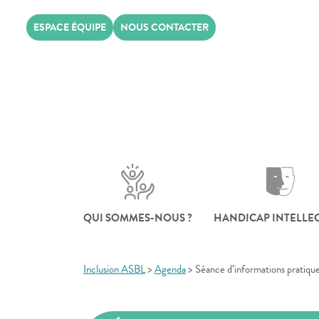
Skip
ESPACE ÉQUIPE
NOUS CONTACTER
to
content
QUI SOMMES-NOUS ?
HANDICAP INTELLE
Inclusion ASBL
>
Agenda
>
Séance d’informations pratique