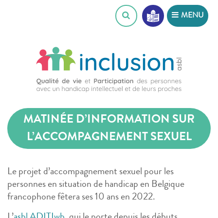
Skip
MENU
to
content
MATINÉE D’INFORMATION SUR
L’ACCOMPAGNEMENT SEXUEL
Le projet d’accompagnement sexuel pour les
personnes en situation de handicap en Belgique
francophone fêtera ses 10 ans en 2022.
L’
asbl ADITIwb
, qui le porte depuis les débuts,