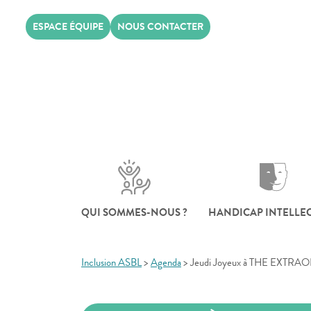
Skip
ESPACE ÉQUIPE
NOUS CONTACTER
to
content
QUI SOMMES-NOUS ?
HANDICAP INTELLE
Inclusion ASBL
>
Agenda
>
Jeudi Joyeux à THE EXTR