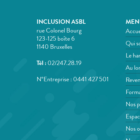
INCLUSION ASBL
MEN
rue Colonel Bourg
Accue
123-125 boîte 6
Qui s
1140 Bruxelles
Le han
Tél :
02/247.28.19
Au lon
N°Entreprise : 0441 427 501
Reven
Forma
Nos p
Espac
Nos o