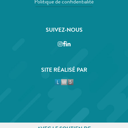
Politique de confidentialité
SUIVEZ-NOUS
Instagram
Facebook
LinkedIn
SITE RÉALISÉ PAR