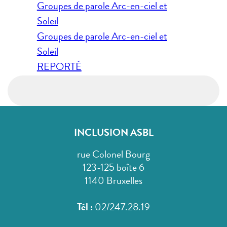
Navigation
Groupes de parole Arc-en-ciel et
de
Soleil
l’article
Groupes de parole Arc-en-ciel et
Soleil
REPORTÉ
INCLUSION ASBL
rue Colonel Bourg
123-125 boîte 6
1140 Bruxelles
Tél :
02/247.28.19