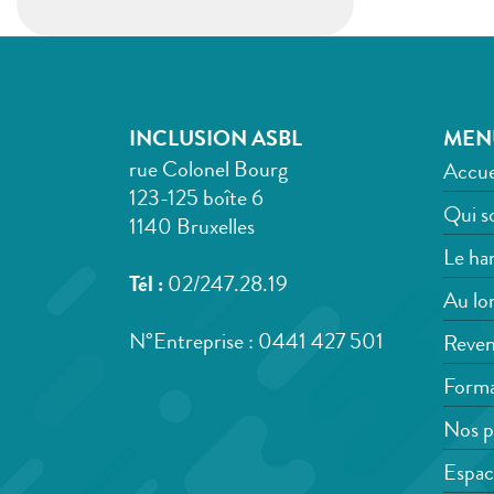
INCLUSION ASBL
MEN
rue Colonel Bourg
Accue
123-125 boîte 6
Qui s
1140 Bruxelles
Le han
Tél :
02/247.28.19
Au lon
N°Entreprise : 0441 427 501
Reven
Forma
Nos p
Espac