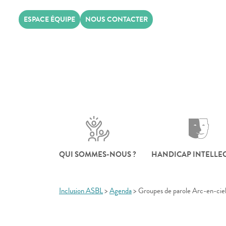
Skip
ESPACE ÉQUIPE
NOUS CONTACTER
to
content
QUI SOMMES-NOUS ?
HANDICAP INTELLE
Inclusion ASBL
>
Agenda
>
Groupes de parole Arc-en-ciel 