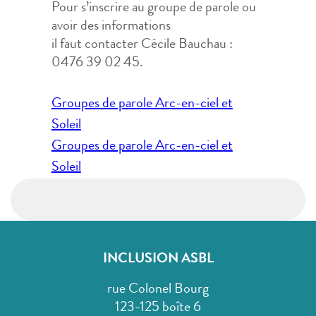
Pour s’inscrire au groupe de parole ou
avoir des informations
il faut contacter Cécile Bauchau :
0476 39 02 45.
Navigation
Groupes de parole Arc-en-ciel et
de
Soleil
l’article
Groupes de parole Arc-en-ciel et
Soleil
INCLUSION ASBL
rue Colonel Bourg
123-125 boîte 6