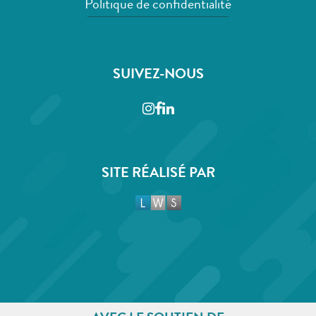
Politique de confidentialité
SUIVEZ-NOUS
Instagram
Facebook
LinkedIn
SITE RÉALISÉ PAR