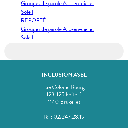
Navigation
Groupes de parole Arc-en-ciel et
de
Soleil
l’article
REPORTÉ
Groupes de parole Arc-en-ciel et
Soleil
INCLUSION ASBL
rue Colonel Bourg
123-125 boîte 6
1140 Bruxelles
Tél :
02/247.28.19