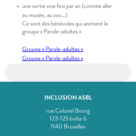
une sortie une fois par an (comme aller
au musée, au zoo…)
Ce sont des bénévoles qui animent le
groupe « Parole-adultes »
Navigation
Groupe « Parole-adultes »
de
Groupe « Parole-adultes »
l’article
INCLUSION ASBL
rue Colonel Bourg
123-125 boîte 6
1140 Bruxelles