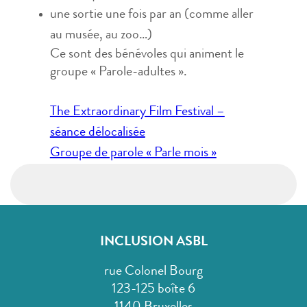
une sortie une fois par an (comme aller
au musée, au zoo…)
Ce sont des bénévoles qui animent le
groupe « Parole-adultes ».
Navigation
The Extraordinary Film Festival –
de
séance délocalisée
l’article
Groupe de parole « Parle mois »
INCLUSION ASBL
rue Colonel Bourg
123-125 boîte 6