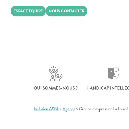
Skip
ESPACE ÉQUIPE
NOUS CONTACTER
to
content
QUI SOMMES-NOUS ?
HANDICAP INTELLE
Inclusion ASBL
>
Agenda
>
Groupe d’expression La Louviè