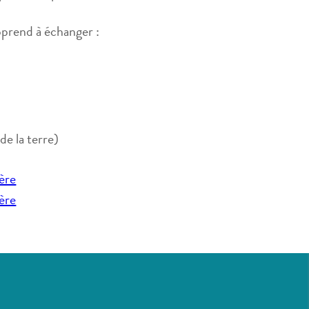
pprend à échanger :
 de la terre)
ère
ère