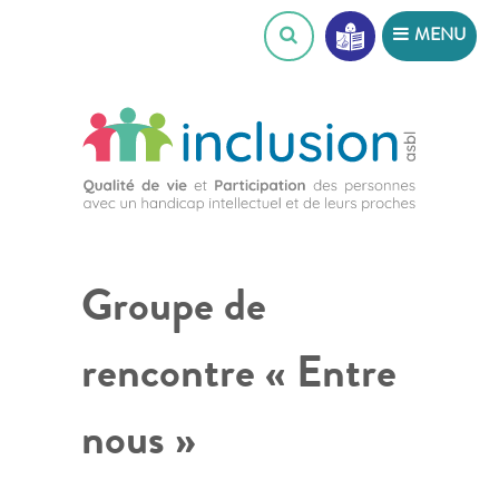
Skip
MENU
to
content
Groupe de
rencontre « Entre
nous »