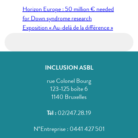
Navigation
Horizon Europe : 50 million € needed
de
for Down syndrome research
l’article
Exposition « Au-delà de la différence »
INCLUSION ASBL
rue Colonel Bourg
123-125 boîte 6
1140 Bruxelles
Tél :
02/247.28.19
N°Entreprise : 0441 427 501