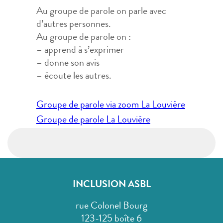
Au groupe de parole on parle avec
d’autres personnes.
Au groupe de parole on :
– apprend à s’exprimer
– donne son avis
– écoute les autres.
Navigation
Groupe de parole via zoom La Louvière
de
Groupe de parole La Louvière
l’article
INCLUSION ASBL
rue Colonel Bourg
123-125 boîte 6