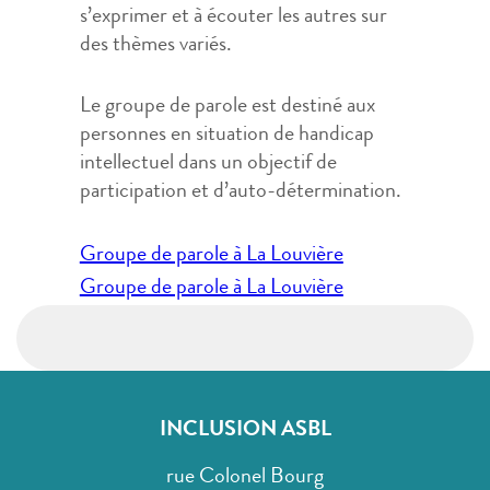
s’exprimer et à écouter les autres sur
des thèmes variés.
Le groupe de parole est destiné aux
personnes en situation de handicap
intellectuel dans un objectif de
participation et d’auto-détermination.
Navigation
Groupe de parole à La Louvière
de
Groupe de parole à La Louvière
l’article
INCLUSION ASBL
rue Colonel Bourg