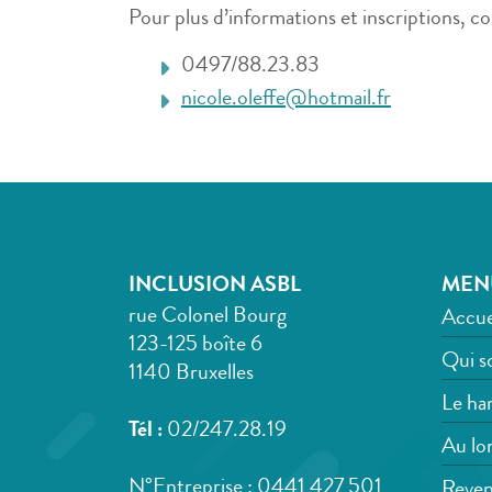
Pour plus d’informations et inscriptions, c
0497/88.23.83
nicole.oleffe@hotmail.fr
INCLUSION ASBL
MEN
rue Colonel Bourg
Accue
123-125 boîte 6
Qui s
1140 Bruxelles
Le han
Tél :
02/247.28.19
Au lon
N°Entreprise : 0441 427 501
Reven