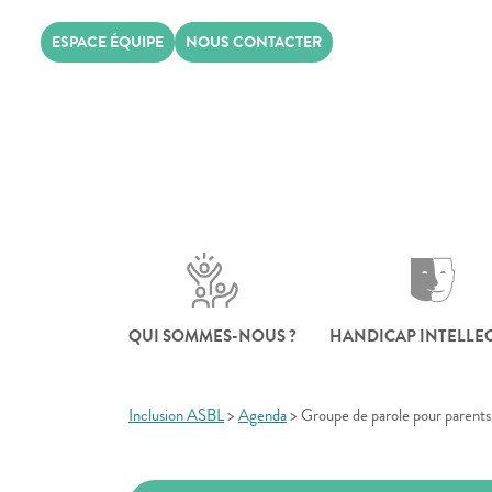
Skip
ESPACE ÉQUIPE
NOUS CONTACTER
to
content
QUI SOMMES-NOUS ?
HANDICAP INTELLE
Inclusion ASBL
>
Agenda
>
Groupe de parole pour parents