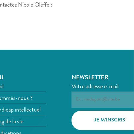
ontactez Nicole Oleffe :
U
NEWSLETTER
il
Votre adresse e-mail
ommes-nous ?
dicap intellectuel
g de la vie
dications