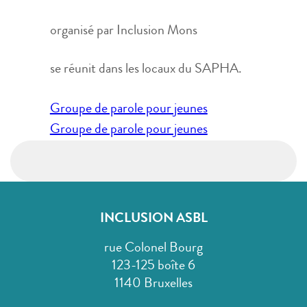
organisé par Inclusion Mons
se réunit dans les locaux du SAPHA.
Navigation
Groupe de parole pour jeunes
de
Groupe de parole pour jeunes
l’article
INCLUSION ASBL
rue Colonel Bourg
123-125 boîte 6
1140 Bruxelles