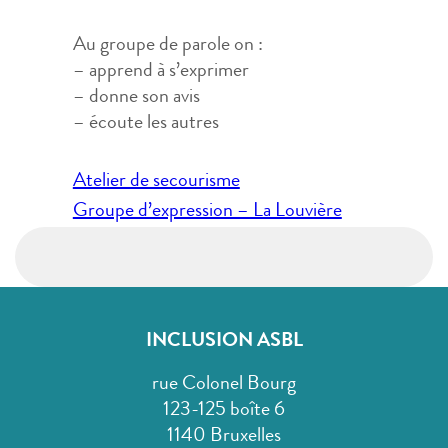
Au groupe de parole on :
– apprend à s’exprimer
– donne son avis
– écoute les autres
Navigation
Atelier de secourisme
de
Groupe d’expression – La Louvière
l’article
INCLUSION ASBL
rue Colonel Bourg
123-125 boîte 6
1140 Bruxelles