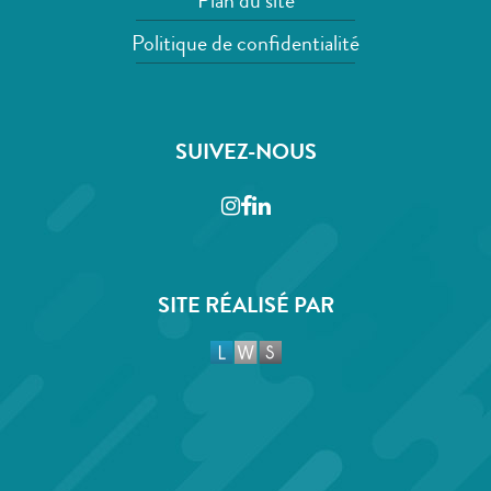
Plan du site
Politique de confidentialité
SUIVEZ-NOUS
Instagram
Facebook
LinkedIn
SITE RÉALISÉ PAR