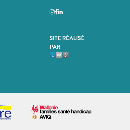
Instagram
Facebook
LinkedIn
SITE RÉALISÉ
PAR