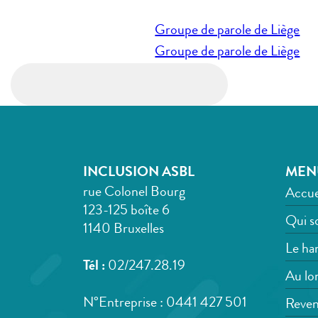
Navigation
Groupe de parole de Liège
de
Groupe de parole de Liège
l’article
INCLUSION ASBL
MEN
rue Colonel Bourg
Accue
123-125 boîte 6
Qui s
1140 Bruxelles
Le han
Tél :
02/247.28.19
Au lon
N°Entreprise : 0441 427 501
Reven