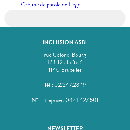
de
Groupe de parole de Liège
l’article
INCLUSION ASBL
rue Colonel Bourg
123-125 boîte 6
1140 Bruxelles
Tél :
02/247.28.19
N°Entreprise : 0441 427 501
NEWSLETTER