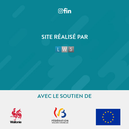
Instagram
Facebook
LinkedIn
SITE RÉALISÉ PAR
AVEC LE SOUTIEN DE