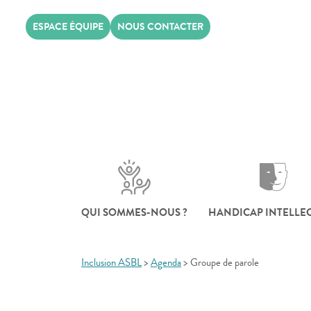
Skip
ESPACE ÉQUIPE
NOUS CONTACTER
to
content
QUI SOMMES-NOUS ?
HANDICAP INTELLE
Inclusion ASBL
>
Agenda
>
Groupe de parole