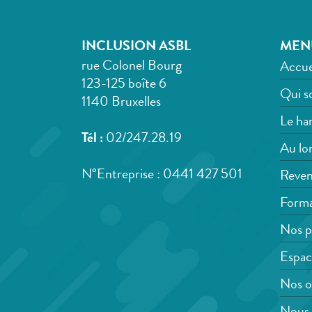
INCLUSION ASBL
MEN
rue Colonel Bourg
Accue
123-125 boîte 6
Qui s
1140 Bruxelles
Le han
Tél :
02/247.28.19
Au lon
N°Entreprise : 0441 427 501
Reven
Forma
Nos p
Espac
Nos o